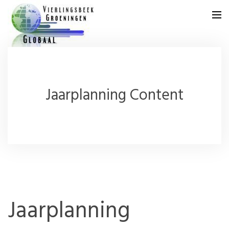
Home
Jaarplanning Content
Agenda
Aanleveren Kopij
Jaarplanning
Archief
Jaarplanning
Abonnement
Adverteren