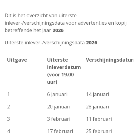
Dit is het overzicht van uiterste
Contact
inlever-/verschijningsdata voor advertenties en kopij
betreffende het jaar
2026
Colofon
Uiterste inlever-/verschijningsdata
2026
Uitgave
Uiterste
Verschijningsdatum
inleverdatum
(vóór 19.00
uur)
Uitgave
Uiterste
Verschijningsdatum
1
6 januari
14 januari
inleverdatum
2
(vóór 19.00
20 januari
28 januari
uur)
3
3 februari
11 februari
4
17 februari
25 februari