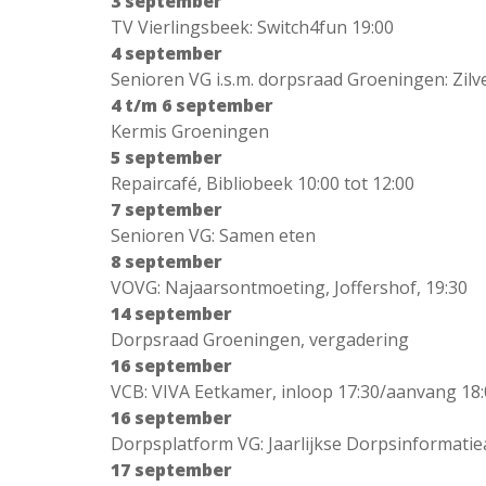
3 september
TV Vierlingsbeek: Switch4fun 19:00
4 september
Senioren VG i.s.m. dorpsraad Groeningen: Zi
4 t/m 6 september
Kermis Groeningen
5 september
Repaircafé, Bibliobeek 10:00 tot 12:00
7 september
Senioren VG: Samen eten
8 september
VOVG: Najaarsontmoeting, Joffershof, 19:30
14 september
Dorpsraad Groeningen, vergadering
16 september
VCB: VIVA Eetkamer, inloop 17:30/aanvang 18
16 september
Dorpsplatform VG: Jaarlijkse Dorpsinformatiea
17 september