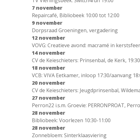
TV Vierlingsbeek: Switch4fun 19:00
7 november
Repaircafé, Bibliobeek 10:00 tot 12:00
9 november
Dorpsraad Groeningen, vergadering
12 november
VOVG: Creatieve avond: macramé in kerstsfeer,
14 november
CV de Keieschieters: Prinsenbal, de Kerk, 19:30
18 november
VCB: VIVA Eetkamer, inloop 17:30/aanvang 18
20 november
CV de Keieschieters: Jeugdprinsenbal, Wildema
27 november
Perron22 i.s.m. Groevie: PERRONPROAT, Perro
28 november
Bibliobeek: Voorlezen 10:30-11:00
28 november
Zonnebloem: Sinterklaasviering